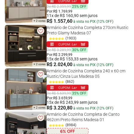
De R$ 2.359,99
25% OFF
Por:
R$ 1.769,99
11x de R$ 160,90 sem juros
R$ 1.557,60
+ 2 cores
à vista no PIX (12% OFF)
Armário de Cozinha Completa 270cm Rustic
Preto Glamy Madesa 07
(1903)
De R$ 3.289,99
30% OFF
Por:
R$ 2.299,99
15x de R$ 153,33 sem juros
R$ 2.024,00
+ 2 cores
à vista no PIX (12% OFF)
Armário de Cozinha Completa 240 x 60 cm
Rustic/Cinza Lux Madesa 05
(862)
De R$ 5.639,99
35% OFF
Por:
R$ 3.659,99
15x de R$ 243,99 sem juros
R$ 3.220,80
+ 2 cores
à vista no PIX (12% OFF)
Armário de Cozinha Completa de Canto
462cm Preto Reims Madesa 01
(8984)