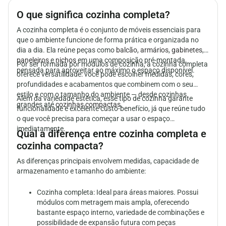
O que significa cozinha completa?
A cozinha completa é o conjunto de móveis essenciais para
que o ambiente funcione de forma prática e organizada no
dia a dia. Ela reúne peças como
balcão
,
armários
,
gabinetes
,
paneleiros
e
nichos
em uma composição pré-montada,
Por ser formada por
módulos de cozinha
, a cozinha completa
pensada para aproveitar ao máximo o espaço disponível.
oferece versatilidade: você pode escolher medidas, cores,
profundidades e acabamentos que combinem com o seu
estilo e com o tamanho do ambiente — desde cozinhas
Além da variedade estética, esse tipo de cozinha garante
grandes até
cozinhas compactas
.
funcionalidade e excelente custo-benefício, já que reúne tudo
o que você precisa para começar a usar o espaço
imediatamente.
Qual a diferença entre cozinha completa e
cozinha compacta?
As diferenças principais envolvem medidas, capacidade de
armazenamento e tamanho do ambiente:
Cozinha completa:
Ideal para áreas maiores. Possui
módulos com metragem mais ampla, oferecendo
bastante espaço interno, variedade de combinações e
possibilidade de expansão futura com peças