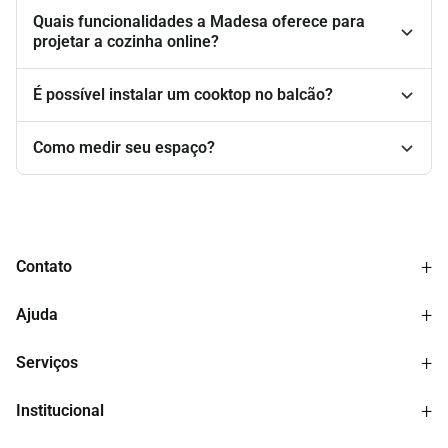
Quais funcionalidades a Madesa oferece para
projetar a cozinha online?
É possível instalar um cooktop no balcão?
Como medir seu espaço?
+
Contato
WhatsApp: (51) 3534 8000
+
Ajuda
Telefone: 0800 9403534
Email: atendimento@madesa.com
Central de ajuda
+
Segunda à sexta: 7h às 19h30min
Serviços
Rastreie seu pedido
Sábado: 7h às 16h30min
Solicite assistência técnica
Projete sua cozinha
+
Política de trocas e devoluções
Institucional
Projeto de guarda-roupa
Ouvidoria
Madesa para negócios
Sobre a empresa