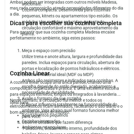
Ambas podem ser integradas com outros móveis Madesa,
adicionais.
mas cada composição atende necessidades diferentes do dia
Cozinha compacta:
Desenvolvida para cozinhas
a dia.
pequenas, kitnets ou apartamentos tipo estúdio. Os
Dicas para escolher sua cozinha completa
módulos têm medidas reduzidas, garantindo
circulação confortável e máximo aproveitamento da
Para garantir que sua cozinha completa Madesa encaixe
planta.
perfeitamente no ambiente, siga estes passos:
Meça o espaço com precisão
Utilize trena e anote altura, largura e profundidade das
paredes. Inclua espaços para circulação, abertura de
portas e localização de pontos hidráulicos e elétricos.
Cozinha Linear
Escolha o material ideal (MDF ou MDP)
Ambos são resistentes e indicados para cozinhas. A
A
cozinha linear ocupa uma única parede
, criando uma
escolha depende do estilo desejado, acabamento e
composição organizada e prática. É uma excelente escolha
necessidade de durabilidade.
para espaços estreitos, longos ou integrados à lavanderia.
Avalie o formato da sua cozinha
Nesse formato, a circulação flui melhor e todos os
Ideal para:
O layout influencia totalmente na funcionalidade do
eletrodomésticos ficam alinhados, facilitando o uso diário e o
ambiente. Veja abaixo qual formato funciona melhor
bom aproveitamento do espaço.
Apartamentos pequenos
para você.
Cozinhas integradas
Observe detalhes que fazem diferença
Ambientes retangulares
Puxadores, acabamento interno, profundidade dos