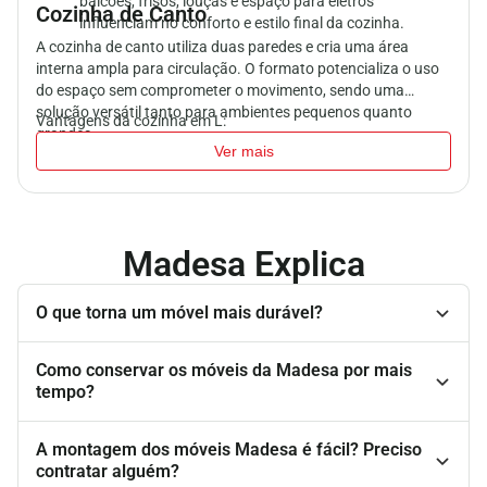
balcões, frisos, louças e espaço para eletros
Cozinha de Canto
influenciam no conforto e estilo final da cozinha.
A cozinha de canto
utiliza duas paredes e cria uma área
interna ampla para circulação
. O formato potencializa o uso
do espaço sem comprometer o movimento, sendo uma
solução versátil tanto para ambientes pequenos quanto
Vantagens da cozinha em L:
grandes.
Ver mais
Permite separar áreas quentes e úmidas
Oferece mais opções de armazenamento
Facilita a criação de pontos de iluminação e decoração
Seu formato triangular permite alocar, por exemplo, a pia e a
Madesa Explica
geladeira em uma parede, enquanto o fogão e o microondas
ficam do outro lado. Assim, você pode separar a área quente
O que torna um móvel mais durável?
da úmida, mesmo se o ambiente tiver espaço reduzido.
Perguntas Frequentes
Quanto custa uma cozinha completa?
Como conservar os móveis da Madesa por mais
O preço de uma cozinha completa varia conforme material,
tempo?
linha, quantidade de módulos, tamanhos e acabamentos. Na
Madesa, você encontra
opções de R$ 500 a R$ 10.000
,
A montagem dos móveis Madesa é fácil? Preciso
atendendo diferentes estilos e orçamentos. Todas podem ser
O que tem na cozinha completa?
contratar alguém?
parceladas em até 15x sem juros, e muitas contam com