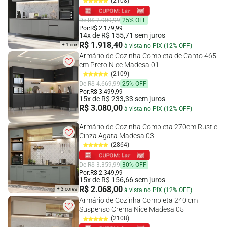
(2108)
De R$ 2.909,99
25% OFF
Por:
R$ 2.179,99
14x de R$ 155,71 sem juros
R$ 1.918,40
+ 1 cor
à vista no PIX (12% OFF)
Armário de Cozinha Completa de Canto 465
cm Preto Nice Madesa 01
(2109)
De R$ 4.669,99
25% OFF
Por:
R$ 3.499,99
15x de R$ 233,33 sem juros
R$ 3.080,00
à vista no PIX (12% OFF)
Armário de Cozinha Completa 270cm Rustic
Cinza Agata Madesa 03
(2864)
De R$ 3.359,99
30% OFF
Por:
R$ 2.349,99
15x de R$ 156,66 sem juros
R$ 2.068,00
+ 3 cores
à vista no PIX (12% OFF)
Armário de Cozinha Completa 240 cm
Suspenso Crema Nice Madesa 05
(2108)