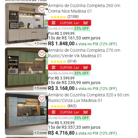
Armário de Cozinha Completa 260 cm
Crema Nice Madesa 01
(2108)
De R$ 2.799,99
25% OFF
Por:
R$ 2.099,99
13x de R$ 161,53 sem juros
R$ 1.848,00
+ 2 cores
à vista no PIX (12% OFF)
Armário de Cozinha Completa 270 cm
Rustic/Verde Vik Madesa 01
(314)
De R$ 5.539,99
35% OFF
Por:
R$ 3.599,99
15x de R$ 239,99 sem juros
R$ 3.168,00
+ 5 cores
à vista no PIX (12% OFF)
Armário de Cozinha Completa 320 x 60 cm
Rustic/Cinza Lux Madesa 01
(862)
De R$ 8.249,99
35% OFF
Por:
R$ 5.359,99
15x de R$ 357,33 sem juros
R$ 4.716,80
+ 2 cores
à vista no PIX (12% OFF)