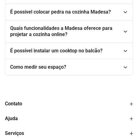
É possível colocar pedra na cozinha Madesa?
Quais funcionalidades a Madesa oferece para
projetar a cozinha online?
É possível instalar um cooktop no balcão?
Como medir seu espaço?
+
Contato
WhatsApp: (51) 3534 8000
+
Ajuda
Telefone: 0800 9403534
Email: atendimento@madesa.com
Central de ajuda
+
Segunda à sexta: 7h às 19h30min
Serviços
Rastreie seu pedido