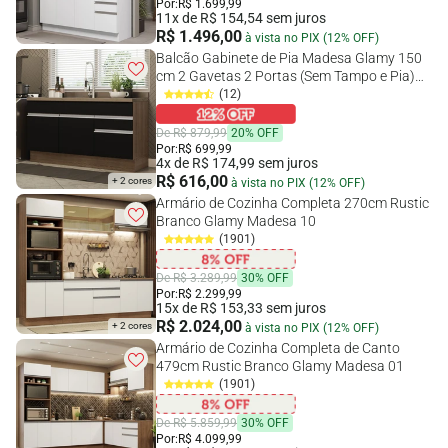
Por:
R$ 1.699,99
11x de R$ 154,54 sem juros
R$ 1.496,00
à vista no PIX (12% OFF)
Balcão Gabinete de Pia Madesa Glamy 150
cm 2 Gavetas 2 Portas (Sem Tampo e Pia)
Rustic/Preto
(12)
De R$ 879,99
20% OFF
Por:
R$ 699,99
4x de R$ 174,99 sem juros
R$ 616,00
+ 2 cores
à vista no PIX (12% OFF)
Armário de Cozinha Completa 270cm Rustic
Branco Glamy Madesa 10
(1901)
De R$ 3.289,99
30% OFF
Por:
R$ 2.299,99
15x de R$ 153,33 sem juros
R$ 2.024,00
+ 2 cores
à vista no PIX (12% OFF)
Armário de Cozinha Completa de Canto
479cm Rustic Branco Glamy Madesa 01
(1901)
De R$ 5.859,99
30% OFF
Por:
R$ 4.099,99