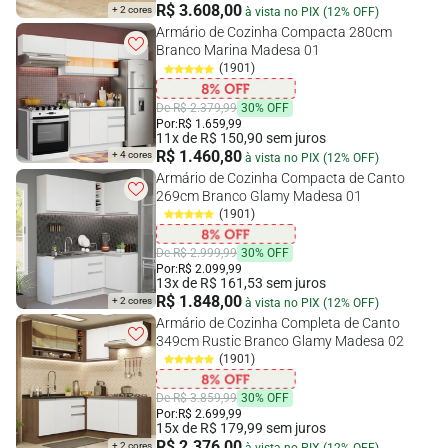
R$ 3.608,00
+ 2 cores
à vista no PIX (12% OFF)
Armário de Cozinha Compacta 280cm
Branco Marina Madesa 01
(1901)
De R$ 2.379,99
30% OFF
Por:
R$ 1.659,99
11x de R$ 150,90 sem juros
R$ 1.460,80
+ 4 cores
à vista no PIX (12% OFF)
Armário de Cozinha Compacta de Canto
269cm Branco Glamy Madesa 01
(1901)
De R$ 2.999,99
30% OFF
Por:
R$ 2.099,99
13x de R$ 161,53 sem juros
R$ 1.848,00
+ 2 cores
à vista no PIX (12% OFF)
Armário de Cozinha Completa de Canto
349cm Rustic Branco Glamy Madesa 02
(1901)
De R$ 3.859,99
30% OFF
Por:
R$ 2.699,99
15x de R$ 179,99 sem juros
R$ 2.376,00
+ 2 cores
à vista no PIX (12% OFF)