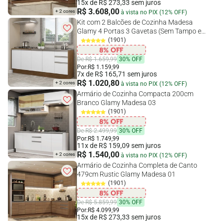
15x de R$ 273,33 sem juros
R$ 3.608,00
+ 2 cores
à vista no PIX (12% OFF)
Kit com 2 Balcões de Cozinha Madesa
Glamy 4 Portas 3 Gavetas (Sem Tampo e
Pia) Rustic/Branco Rustic/Branco
(1901)
De R$ 1.659,99
30% OFF
Por:
R$ 1.159,99
7x de R$ 165,71 sem juros
R$ 1.020,80
+ 2 cores
à vista no PIX (12% OFF)
Armário de Cozinha Compacta 200cm
Branco Glamy Madesa 03
(1901)
De R$ 2.499,99
30% OFF
Por:
R$ 1.749,99
11x de R$ 159,09 sem juros
R$ 1.540,00
+ 2 cores
à vista no PIX (12% OFF)
Armário de Cozinha Completa de Canto
479cm Rustic Glamy Madesa 01
(1901)
De R$ 5.859,99
30% OFF
Por:
R$ 4.099,99
15x de R$ 273,33 sem juros