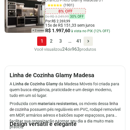
(1901)
De R$ 3.249,99
30% OFF
Por:
R$ 2.269,99
15x de R$ 151,33 sem juros
R$ 1.997,60
+ 2 cores
à vista no PIX (12% OFF)
1
2
3
…
41
24
963
Você visualizou
de
produtos
Linha de Cozinha Glamy Madesa
A
Linha de Cozinha Glamy
da Madesa Móveis foi criada para
quem busca elegância, praticidade e um design moderno,
tudo em um só lugar.
Produzida com
materiais resistentes
, os móveis dessa
linha
de cozinha
possuem pés reguláveis em PVC, rodapé removível
em MDP, armários aéreos e balcões super espaçosos, para
facilitar sua organização e tornar seu dia a dia muito mais
Design versátil e elegante
prático,