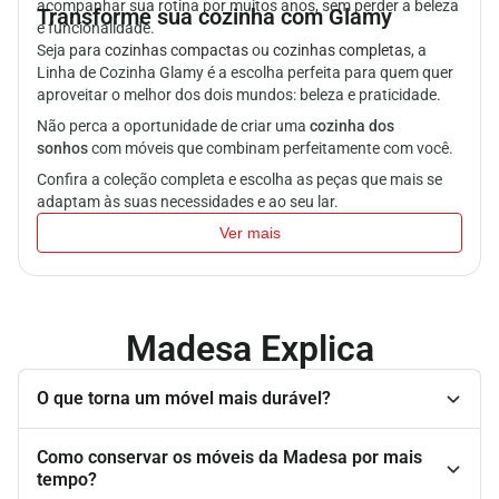
acompanhar sua rotina por muitos anos, sem perder a beleza
Transforme sua cozinha com Glamy
e funcionalidade.
Seja para
cozinhas compactas
ou
cozinhas completas
, a
Linha de Cozinha Glamy é a escolha perfeita para quem quer
aproveitar o melhor dos dois mundos: beleza e praticidade.
Não perca a oportunidade de criar uma
cozinha dos
sonhos
com móveis que combinam perfeitamente com você.
Confira a coleção completa e escolha as peças que mais se
adaptam às suas necessidades e ao seu lar.
Ver mais
Madesa Explica
O que torna um móvel mais durável?
Como conservar os móveis da Madesa por mais
tempo?