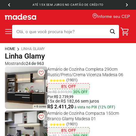
ATÉ 15X SEM JUROS NO CARTÃO DE CRÉDITO
Informe seu CEP
HOME
LINHA GLAMY
Linha Glamy
Mostrando
24 de 963
Armário de Cozinha Completa 290cm
Rustic/Preto/Crema Vicenza Madesa 06
(1901)
De R$ 3.919,99
30% OFF
Por:
R$ 2.739,99
15x de R$ 182,66 sem juros
R$ 2.411,20
+ 6 cores
à vista no PIX (12% OFF)
Armário de Cozinha Compacta 150cm
Branco Glamy Madesa 01
(1901)