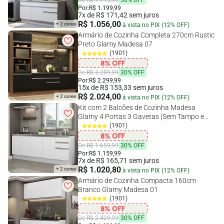
De R$ 1.719,99
30% OFF
Por:
R$ 1.199,99
7x de R$ 171,42 sem juros
R$ 1.056,00
+ 2 cores
à vista no PIX (12% OFF)
Armário de Cozinha Completa 270cm Rustic
Preto Glamy Madesa 07
(1901)
De R$ 3.289,99
30% OFF
Por:
R$ 2.299,99
15x de R$ 153,33 sem juros
R$ 2.024,00
+ 2 cores
à vista no PIX (12% OFF)
Kit com 2 Balcões de Cozinha Madesa
Glamy 4 Portas 3 Gavetas (Sem Tampo e
Pia) Branco Branco
(1901)
De R$ 1.659,99
30% OFF
Por:
R$ 1.159,99
7x de R$ 165,71 sem juros
R$ 1.020,80
+ 2 cores
à vista no PIX (12% OFF)
Armário de Cozinha Compacta 160cm
Branco Glamy Madesa 01
(1901)
De R$ 2.429,99
30% OFF