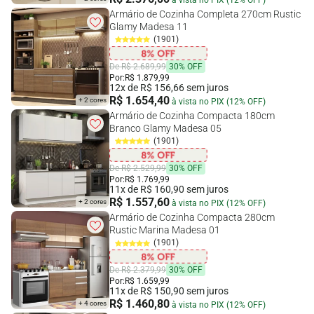
Armário de Cozinha Completa 270cm Rustic
Glamy Madesa 11
(1901)
De R$ 2.689,99
30% OFF
Por:
R$ 1.879,99
12x de R$ 156,66 sem juros
R$ 1.654,40
+ 2 cores
à vista no PIX (12% OFF)
Armário de Cozinha Compacta 180cm
Branco Glamy Madesa 05
(1901)
De R$ 2.529,99
30% OFF
Por:
R$ 1.769,99
11x de R$ 160,90 sem juros
R$ 1.557,60
+ 2 cores
à vista no PIX (12% OFF)
Armário de Cozinha Compacta 280cm
Rustic Marina Madesa 01
(1901)
De R$ 2.379,99
30% OFF
Por:
R$ 1.659,99
11x de R$ 150,90 sem juros
R$ 1.460,80
+ 4 cores
à vista no PIX (12% OFF)