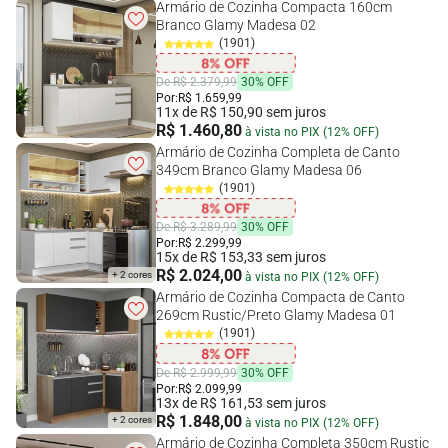
Armário de Cozinha Compacta 160cm
Branco Glamy Madesa 02
(1901)
De R$ 2.379,99
30% OFF
Por:
R$ 1.659,99
11x de R$ 150,90 sem juros
R$ 1.460,80
à vista no PIX (12% OFF)
Armário de Cozinha Completa de Canto
349cm Branco Glamy Madesa 06
(1901)
De R$ 3.289,99
30% OFF
Por:
R$ 2.299,99
15x de R$ 153,33 sem juros
R$ 2.024,00
+ 2 cores
à vista no PIX (12% OFF)
Armário de Cozinha Compacta de Canto
269cm Rustic/Preto Glamy Madesa 01
(1901)
De R$ 2.999,99
30% OFF
Por:
R$ 2.099,99
13x de R$ 161,53 sem juros
R$ 1.848,00
+ 2 cores
à vista no PIX (12% OFF)
Armário de Cozinha Completa 350cm Rustic