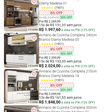
Glamy Madesa 01
(1901)
De R$ 3.249,99
30% OFF
Por:
R$ 2.269,99
15x de R$ 151,33 sem juros
R$ 1.997,60
+ 2 cores
à vista no PIX (12% OFF)
Armário de Cozinha Completa 240cm
Branco Glamy Madesa 03
(1901)
De R$ 3.289,99
30% OFF
Por:
R$ 2.299,99
15x de R$ 153,33 sem juros
R$ 2.024,00
+ 2 cores
à vista no PIX (12% OFF)
Armário de Cozinha Completa 270cm
Branco Glamy Madesa 14
(1901)
De R$ 2.999,99
30% OFF
Por:
R$ 2.099,99
13x de R$ 161,53 sem juros
R$ 1.848,00
+ 2 cores
à vista no PIX (12% OFF)
Armário de Cozinha Completa 350cm
Branco/Preto Glamy Madesa 01