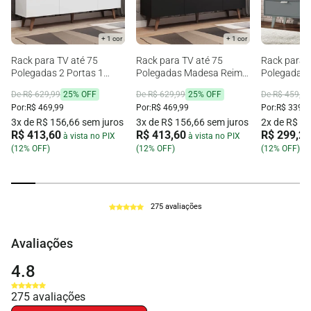
+ 1 cor
+ 1 cor
Rack para TV até 75
Rack para TV até 75
Rack para 
Polegadas 2 Portas 1
Polegadas Madesa Reims
Polegadas 
Gaveta Branco Madesa
Preto 2 Portas 1 Gaveta
com 2 Port
De R$ 629,99
25% OFF
De R$ 629,99
25% OFF
De R$ 459,99
Reims
Por:
R$ 469,99
Por:
R$ 469,99
Por:
R$ 339,9
3x de R$ 156,66 sem juros
3x de R$ 156,66 sem juros
2x de R$ 16
R$ 413,60
R$ 413,60
R$ 299,20
à vista no PIX
à vista no PIX
(12% OFF)
(12% OFF)
(12% OFF)
275 avaliações
Avaliações
4.8
275
avaliações