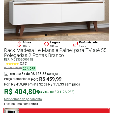
Altura
Largura
Profundidade
137 cm
136 cm
36 cm
Rack Madesa Le Mans e Painel para TV até 55
Polegadas 2 Portas Branco
REF:
MDES0200079B
(275)
De R$ 619,99
26% OFF
em até 3x de R$ 153,33 sem juros
R$ 459,99
Por:
Preço promocional
Por: R$ 459,99 em até 3x de R$ 153,33 sem juros
R$ 404,80
à vista no PIX (12% OFF)
Mais formas de pagamento
Escolha uma cor:
Branco