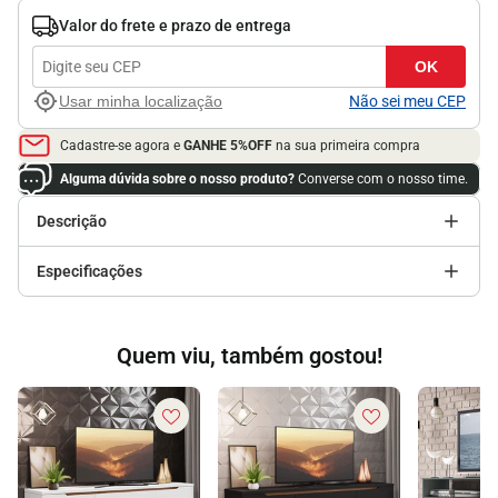
Valor do frete e prazo de entrega
OK
Usar minha localização
Não sei meu CEP
Cadastre-se agora e
GANHE 5%OFF
na sua primeira compra
Alguma dúvida sobre o nosso produto?
Converse com o nosso time.
Descrição
Especificações
Quem viu, também gostou!