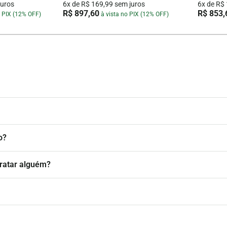
juros
6x de R$ 169,99 sem juros
6x de R$
R$ 897,60
R$ 853,
o PIX (12% OFF)
à vista no PIX (12% OFF)
o?
ratar alguém?