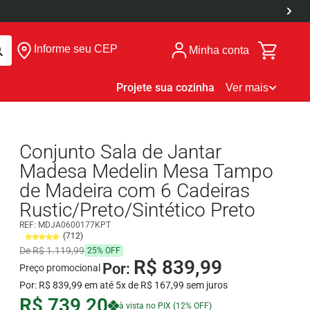
Informe seu CEP
Minha conta
Projete sua cozinha
Ver mais
Conjunto Sala de Jantar
Madesa Medelin Mesa Tampo
de Madeira com 6 Cadeiras
Rustic/Preto/Sintético Preto
REF:
MDJA0600177KPT
(712)
De R$ 1.119,99
25% OFF
R$ 839,99
Por:
Preço promocional
Por: R$ 839,99 em até 5x de R$ 167,99 sem juros
R$ 739,20
à vista no PIX (12% OFF)