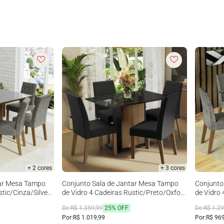
+ 2 cores
+ 3 cores
tar Mesa Tampo
Conjunto Sala de Jantar Mesa Tampo
Conjunto
stic/Cinza/Silver
de Vidro 4 Cadeiras Rustic/Preto/Oxford
de Vidro 
Zion Madesa
Anne Ma
De R$ 1.359,99
25% OFF
De R$ 1.29
Por:
R$ 1.019,99
Por:
R$ 969