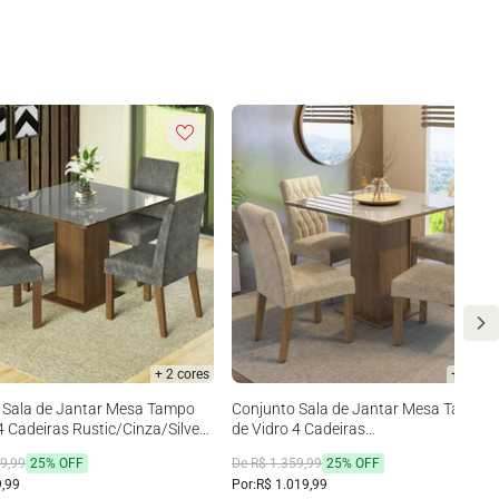
+ 2 cores
+ 2 cor
 Sala de Jantar Mesa Tampo
Conjunto Sala de Jantar Mesa Tampo
4 Cadeiras Rustic/Cinza/Silver
de Vidro 4 Cadeiras
desa
Rustic/Crema/Imperial Anaju Madesa
9,99
25% OFF
De R$ 1.359,99
25% OFF
,99
Por:
R$ 1.019,99