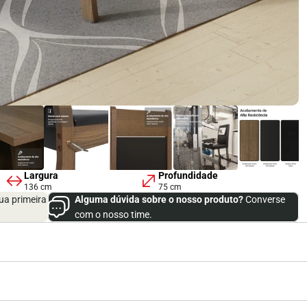
Largura
Profundidade
136 cm
75 cm
ua primeira
Alguma dúvida sobre o nosso produto?
Converse
com o nosso time.