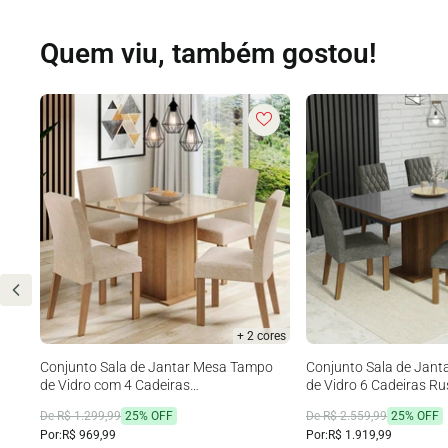
Quem viu, também gostou!
+ 2 cores
e 2
Conjunto Sala de Jantar Mesa Tampo
Conjunto Sala de Jan
de Vidro com 4 Cadeiras
de Vidro 6 Cadeiras Ru
Rustic/Crema/Imperial Madesa Evelin
Geórgia Madesa
De R$ 1.299,99
25% OFF
De R$ 2.559,99
25% OFF
Por:
R$ 969,99
Por:
R$ 1.919,99