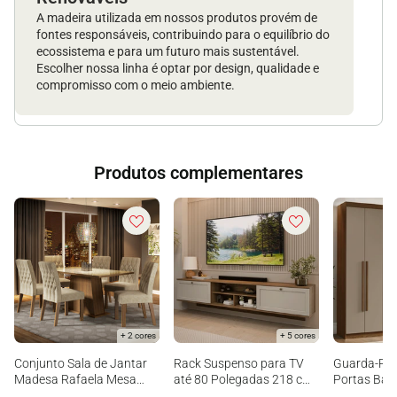
A madeira utilizada em nossos produtos provém de
fontes responsáveis, contribuindo para o equilíbrio do
ecossistema e para um futuro mais sustentável.
Escolher nossa linha é optar por design, qualidade e
compromisso com o meio ambiente.
Produtos complementares
+ 2 cores
+ 5 cores
Conjunto Sala de Jantar
Rack Suspenso para TV
Guarda-Rou
Madesa Rafaela Mesa
até 80 Polegadas 218 cm
Portas Bat
Tampo de Vidro com 6
2 Portas Rustic/Crema Vik
Rustic/Cre