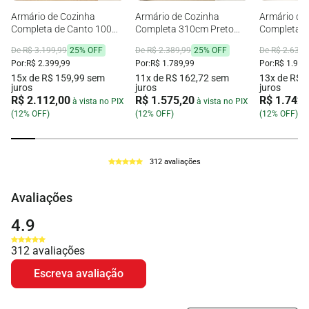
Armário de Cozinha
Armário de Cozinha
Armário de
Completa de Canto 100%
Completa 310cm Preto
Completa 2
MDF 447cm
Reims Madesa 01
Nice Mades
De R$ 3.199,99
25% OFF
De R$ 2.389,99
25% OFF
De R$ 2.639,
Branco/Rustic/Crema
Por:
R$ 2.399,99
Por:
R$ 1.789,99
Por:
R$ 1.979
Smart Madesa 02
15x de R$ 159,99 sem
11x de R$ 162,72 sem
13x de R$ 
juros
juros
juros
R$ 2.112,00
R$ 1.575,20
R$ 1.742,
à vista no PIX
à vista no PIX
(12% OFF)
(12% OFF)
(12% OFF)
312 avaliações
Avaliações
4.9
312
avaliações