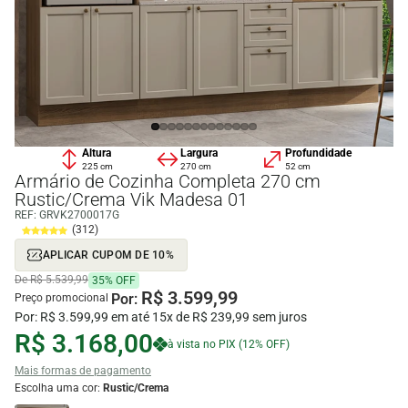
Altura
Largura
Profundidade
225 cm
270 cm
52 cm
Armário de Cozinha Completa 270 cm
Rustic/Crema Vik Madesa 01
REF:
GRVK2700017G
(312)
APLICAR CUPOM DE 10%
De R$ 5.539,99
35% OFF
R$ 3.599,99
Por:
Preço promocional
Por: R$ 3.599,99 em até 15x de R$ 239,99 sem juros
R$ 3.168,00
à vista no PIX (12% OFF)
Mais formas de pagamento
Escolha uma cor:
Rustic/Crema