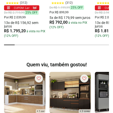
(312)
(312)
(
Cadeiras
Madesa
Venus Mad
De R$ 1.199,99
25% OFF
Rustic/Crema/Imperial
Por:
R$ 899,99
De R$ 2.719,99
25% OFF
De R$ 2.949,
5x de R$ 179,99 sem juros
Por:
R$ 2.039,99
Por:
R$ 2.059
R$ 792,00
13x de R$ 156,92 sem
13x de R$ 
à vista no PIX
juros
juros
(12% OFF)
R$ 1.795,20
R$ 1.812,
à vista no PIX
(12% OFF)
(12% OFF)
Quem viu, também gostou!
+ 1 cor
+ 2 cores