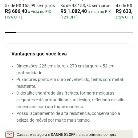
5x de R$ 155,99 sem juros
8x de R$ 153,74 sem juros
4x de R$ 17
R$ 686,40
R$ 1.082,40
R$ 633,60
à vista no PIX
à vista no PIX
(12% OFF)
(12% OFF)
(12% OFF)
Vantagens que você leva
Dimensões: 225 cm altura x 270 cm largura x 52 cm
profundidade
Puxadores ponto em ouro envelhecido, feitos com metal
resistente.
O detalhe chanfrado das frentes, formam molduras
elegantes e dá profundidade ao design, refletindo o estilo
americano com um toque moderno.
Possui acabamento de alta resistência, conservando a
beleza do móvel por muito mais tempo.
Cadastre-se agora e
GANHE 5%OFF
na sua primeira compra