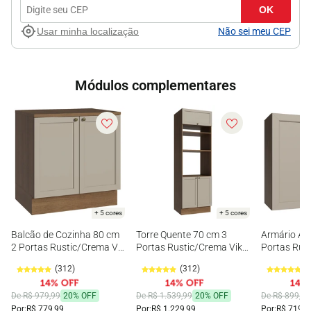
OK
Usar minha localização
Não sei meu CEP
Módulos complementares
+ 5 cores
+ 5 cores
Balcão de Cozinha 80 cm
Torre Quente 70 cm 3
Armário Aé
2 Portas Rustic/Crema Vik
Portas Rustic/Crema Vik
Portas Rus
Madesa
Madesa
Madesa
(312)
(312)
(
De R$ 979,99
20% OFF
De R$ 1.539,99
20% OFF
De R$ 899,99
Por:
R$ 779,99
Por:
R$ 1.229,99
Por:
R$ 719,9