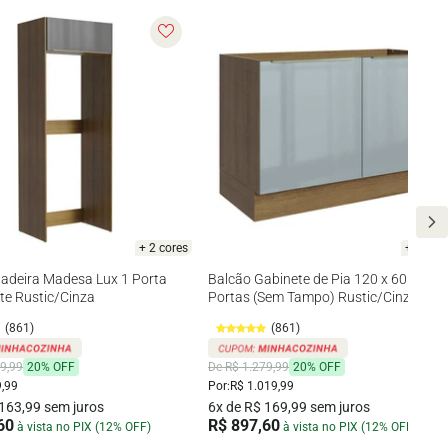
+ 2 cores
+ 2 cor
ladeira Madesa Lux 1 Porta
Balcão Gabinete de Pia 120 x 60 cm 2
te Rustic/Cinza
Portas (Sem Tampo) Rustic/Cinza Lux
Madesa
(861)
(861)
9,99
20% OFF
De R$ 1.279,99
20% OFF
,99
Por:
R$ 1.019,99
 163,99 sem juros
6x de R$ 169,99 sem juros
60
R$ 897,60
à vista no PIX (12% OFF)
à vista no PIX (12% OFF)