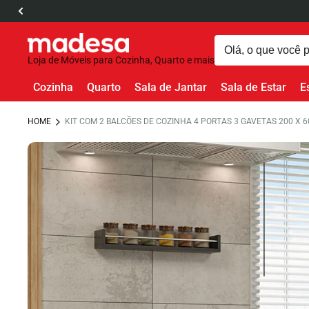
Loja de Móveis para Cozinha, Quarto e mais
Cozinha
Quarto
Sala de Jantar
Sala de Estar
E
HOME
KIT COM 2 BALCÕES DE COZINHA 4 PORTAS 3 GAVETAS 200 X 6