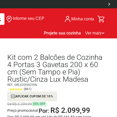
Informe seu CEP
Minha conta
Projete sua cozinha
Ver mais
Kit com 2 Balcões de Cozinha
4 Portas 3 Gavetas 200 x 60
cm (Sem Tampo e Pia)
Rustic/Cinza Lux Madesa
REF:
GRLX2000039N
(861)
APLICAR CUPOM DE 10%
De R$ 3.239,99
35% OFF
R$ 2.099,99
Por:
Preço promocional