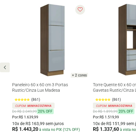
ores
+ 2 cores
2
Paneleiro 60 x 60 cm 3 Portas
Torre Quente 60 x 60 c
Rustic/Cinza Lux Madesa
Gavetas Rustic/Cinza
(861)
(861)
De R$ 2.049,99
20% OFF
De R$ 1.899,99
20% OFF
Por:
R$ 1.639,99
Por:
R$ 1.519,99
10x de R$ 163,99 sem juros
10x de R$ 151,99 sem 
R$ 1.443,20
R$ 1.337,60
à vista no PIX (12% OFF)
à vista n