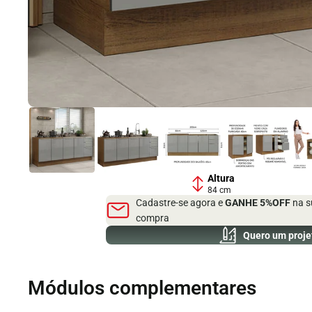
Altura
84 cm
Cadastre-se agora e
GANHE 5%OFF
na s
compra
Quero um proje
Módulos complementares