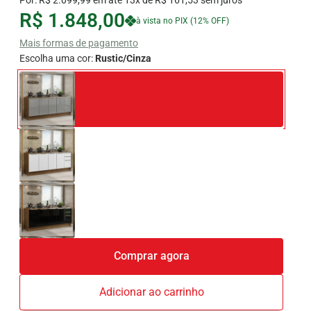
Por: R$ 2.099,99 em até 13x de R$ 161,53 sem juros
R$ 1.848,00
à vista no PIX (12% OFF)
Mais formas de pagamento
Escolha uma cor:
Rustic/Cinza
Comprar agora
Adicionar ao carrinho