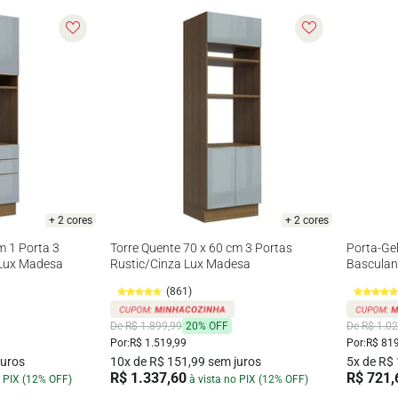
+ 2 cores
+ 2 cores
m 1 Porta 3
Torre Quente 70 x 60 cm 3 Portas
Porta-Ge
 Lux Madesa
Rustic/Cinza Lux Madesa
Basculan
(861)
De R$ 1.899,99
20% OFF
De R$ 1.02
Por:
R$ 1.519,99
Por:
R$ 819
juros
10x de R$ 151,99 sem juros
5x de R$
R$ 1.337,60
R$ 721,
o PIX (12% OFF)
à vista no PIX (12% OFF)