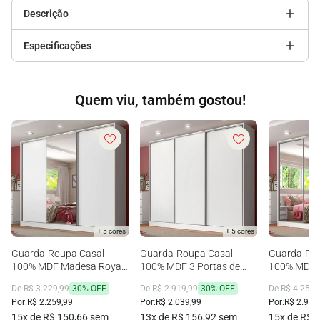
Descrição
Especificações
Quem viu, também gostou!
+ 5 cores
+ 5 cores
Guarda-Roupa Casal
Guarda-Roupa Casal
Guarda-Ro
100% MDF Madesa Royale
100% MDF 3 Portas de
100% MDF 3
3 Portas de Correr com
Correr Branco Royale
Correr de E
De R$ 3.229,99
30% OFF
De R$ 2.919,99
30% OFF
De R$ 4.259,
Espelho Branco
Madesa
Royale Ma
Por:
R$ 2.259,99
Por:
R$ 2.039,99
Por:
R$ 2.979
15x de R$ 150,66 sem
13x de R$ 156,92 sem
15x de R$ 