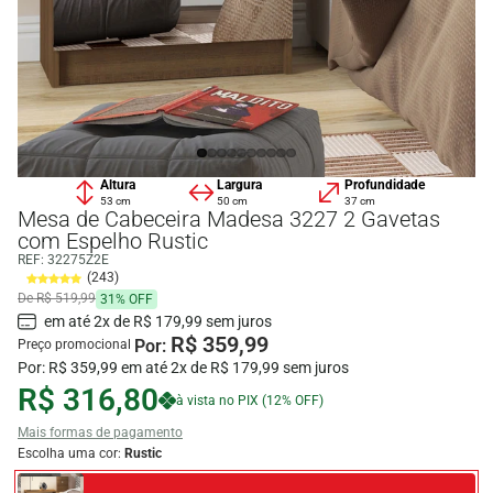
Altura
Largura
Profundidade
53 cm
50 cm
37 cm
Mesa de Cabeceira Madesa 3227 2 Gavetas
com Espelho Rustic
REF:
32275Z2E
(243)
De R$ 519,99
31% OFF
em até 2x de R$ 179,99 sem juros
R$ 359,99
Por:
Preço promocional
Por: R$ 359,99 em até 2x de R$ 179,99 sem juros
R$ 316,80
à vista no PIX (12% OFF)
Mais formas de pagamento
Escolha uma cor:
Rustic