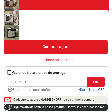
Comprar agora
Adicionar ao carrinho
Valor do frete e prazo de entrega
OK
Usar minha localização
Não sei meu CEP
Cadastre-se agora e
GANHE 5%OFF
na sua primeira compra
Alguma dúvida sobre o nosso produto?
Converse com o nosso time.