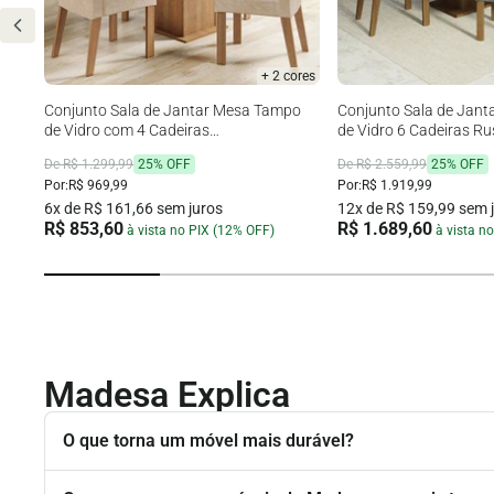
+ 2 cores
e 2
Conjunto Sala de Jantar Mesa Tampo
Conjunto Sala de Jan
de Vidro com 4 Cadeiras
de Vidro 6 Cadeiras Ru
Rustic/Crema/Imperial Madesa Evelin
Geórgia Madesa
De R$ 1.299,99
25% OFF
De R$ 2.559,99
25% OFF
Por:
R$ 969,99
Por:
R$ 1.919,99
6x de R$ 161,66 sem juros
12x de R$ 159,99 sem 
R$ 853,60
R$ 1.689,60
à vista no PIX (12% OFF)
à vista n
Madesa Explica
O que torna um móvel mais durável?