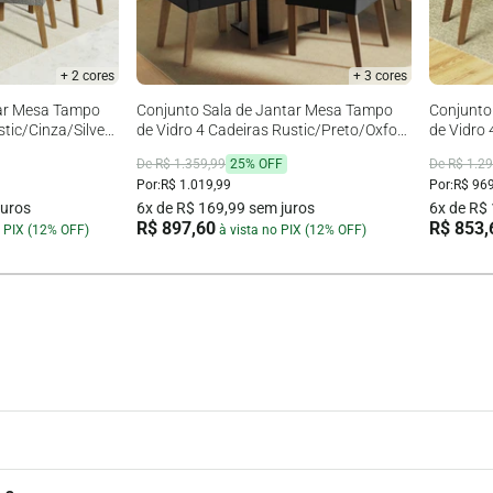
+ 2 cores
+ 3 cores
tar Mesa Tampo
Conjunto Sala de Jantar Mesa Tampo
Conjunto
stic/Cinza/Silver
de Vidro 4 Cadeiras Rustic/Preto/Oxford
de Vidro 
Zion Madesa
Anne Ma
De R$ 1.359,99
25% OFF
De R$ 1.29
Por:
R$ 1.019,99
Por:
R$ 969
juros
6x de R$ 169,99 sem juros
6x de R$
R$ 897,60
R$ 853,
o PIX (12% OFF)
à vista no PIX (12% OFF)