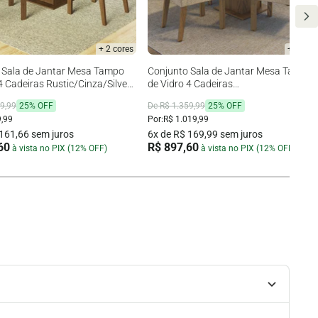
+ 2 cores
+ 2 cor
 Sala de Jantar Mesa Tampo
Conjunto Sala de Jantar Mesa Tampo
4 Cadeiras Rustic/Cinza/Silver
de Vidro 4 Cadeiras
desa
Rustic/Crema/Imperial Anaju Madesa
9,99
25% OFF
De R$ 1.359,99
25% OFF
,99
Por:
R$ 1.019,99
 161,66 sem juros
6x de R$ 169,99 sem juros
60
R$ 897,60
à vista no PIX (12% OFF)
à vista no PIX (12% OFF)