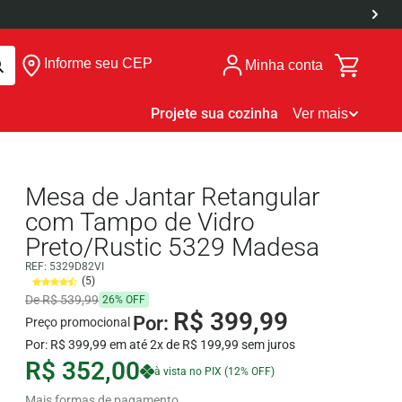
Informe seu CEP
Minha conta
Projete sua cozinha
Ver mais
Mesa de Jantar Retangular
com Tampo de Vidro
Preto/Rustic 5329 Madesa
REF:
5329D82VI
(5)
De R$ 539,99
26% OFF
R$ 399,99
Por:
Preço promocional
Por: R$ 399,99 em até 2x de R$ 199,99 sem juros
R$ 352,00
à vista no PIX (12% OFF)
Mais formas de pagamento