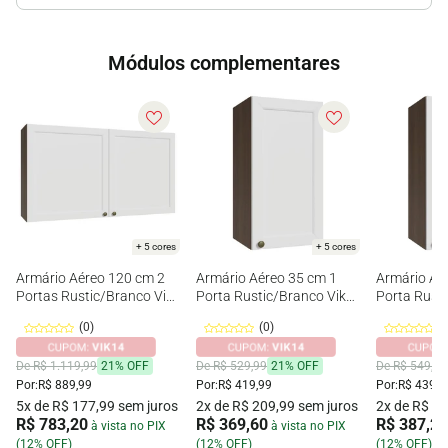
Módulos complementares
+ 5 cores
+ 5 cores
Armário Aéreo 120 cm 2
Armário Aéreo 35 cm 1
Armário Aé
Portas Rustic/Branco Vik
Porta Rustic/Branco Vik
Porta Rusti
Madesa
Madesa
Madesa
(0)
(0)
(
De R$ 1.119,99
21% OFF
De R$ 529,99
21% OFF
De R$ 549,99
Por:
R$ 889,99
Por:
R$ 419,99
Por:
R$ 439,9
5x de R$ 177,99 sem juros
2x de R$ 209,99 sem juros
2x de R$ 21
R$ 783,20
R$ 369,60
R$ 387,20
à vista no PIX
à vista no PIX
(12% OFF)
(12% OFF)
(12% OFF)