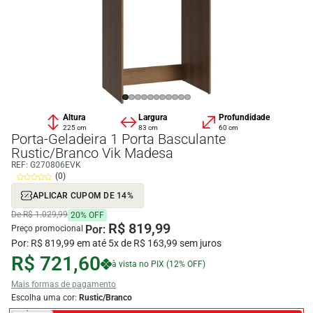
Altura
Largura
Profundidade
225 cm
83 cm
60 cm
Porta-Geladeira 1 Porta Basculante
Rustic/Branco Vik Madesa
REF:
G270806EVK
(0)
APLICAR CUPOM DE 14%
De R$ 1.029,99
20% OFF
R$ 819,99
Por:
Preço promocional
Por: R$ 819,99 em até 5x de R$ 163,99 sem juros
R$ 721,60
à vista no PIX (12% OFF)
Mais formas de pagamento
Escolha uma cor:
Rustic/Branco