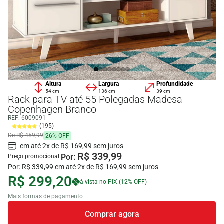
Altura
Largura
Profundidade
54 cm
136 cm
39 cm
Rack para TV até 55 Polegadas Madesa
Copenhagen Branco
REF:
6009091
(195)
De R$ 459,99
26% OFF
em até 2x de R$ 169,99 sem juros
R$ 339,99
Por:
Preço promocional
Por: R$ 339,99 em até 2x de R$ 169,99 sem juros
R$ 299,20
à vista no PIX (12% OFF)
Mais formas de pagamento
Comprar agora