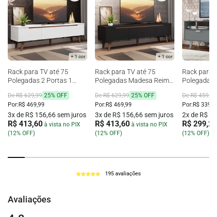
+ 1 cor
+ 1 cor
Rack para TV até 75
Rack para TV até 75
Rack para 
Polegadas 2 Portas 1
Polegadas Madesa Reims
Polegadas 
Gaveta Branco Madesa
Preto 2 Portas 1 Gaveta
com 2 Port
De R$ 629,99
25% OFF
De R$ 629,99
25% OFF
De R$ 459,99
Reims
Por:
R$ 469,99
Por:
R$ 469,99
Por:
R$ 339,9
3x de R$ 156,66 sem juros
3x de R$ 156,66 sem juros
2x de R$ 16
R$ 413,60
R$ 413,60
R$ 299,20
à vista no PIX
à vista no PIX
(12% OFF)
(12% OFF)
(12% OFF)
195 avaliações
Avaliações